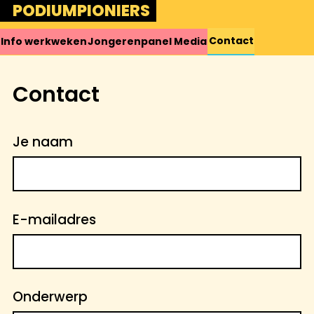
Skip
PODIUMPIONIERS
to
content
Contact
Info
werkweken
Jongerenpanel
Media
Contact
Je naam
E-mailadres
Onderwerp