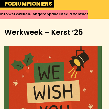
Skip
PODIUMPIONIERS
to
content
Info
werkweken
Jongerenpanel
Media
Contact
Werkweek – Kerst ’25