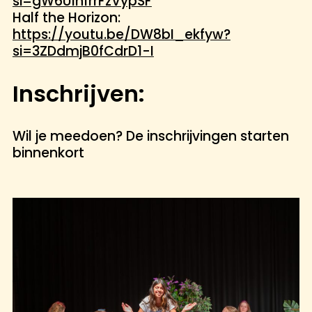
si=gW6UlnfrrFzVypSF
Half the Horizon:
https://youtu.be/DW8bI_ekfyw?
si=3ZDdmjB0fCdrD1-I
Inschrijven:
Wil je meedoen? De inschrijvingen starten
binnenkort